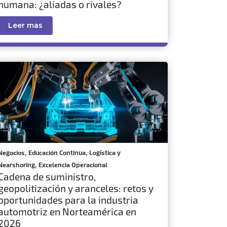
humana: ¿aliadas o rivales?
Leer mas
,
,
Negocios
Educación Continua
Logística y
,
Nearshoring
Excelencia Operacional
Cadena de suministro,
geopolitización y aranceles: retos y
oportunidades para la industria
automotriz en Norteamérica en
2026