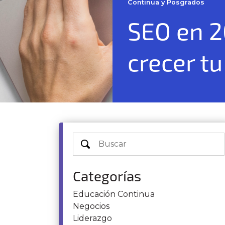
Continua y Posgrados
SEO en 2
crecer t
Categorías
Educación Continua
Negocios
Liderazgo