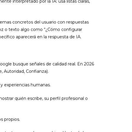
nte interpretado por la IA: usa listas claras,
lemas concretos del usuario con respuestas
 voz o texto algo como “¿Cómo configurar
pecífico aparecerá en la respuesta de IA.
ogle busque señales de calidad real. En 2026
, Autoridad, Confianza).
s y experiencias humanas.
ostrar quién escribe, su perfil profesional o
s propios.