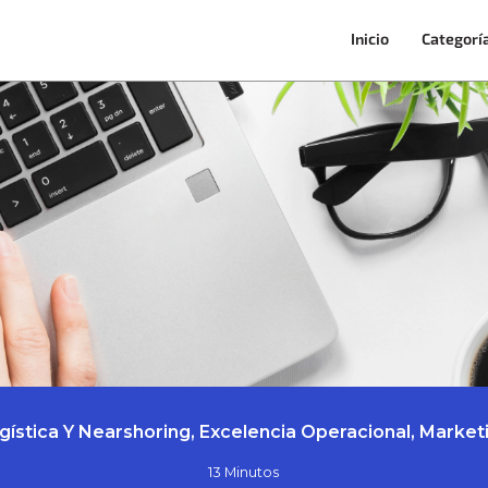
Inicio
Categorí
gística Y Nearshoring, Excelencia Operacional, Market
13 Minutos