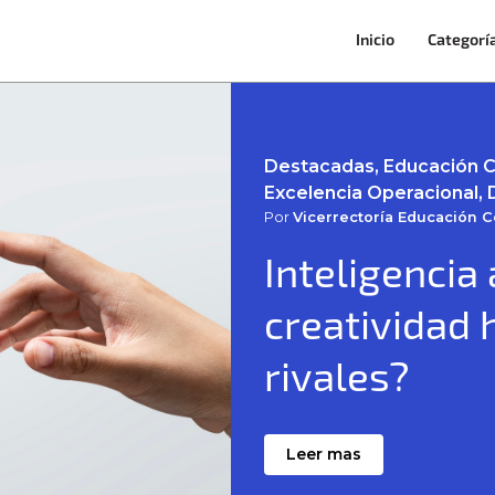
Inicio
Categorí
Destacadas, Educación Con
Excelencia Operacional, 
Por
Vicerrectoría Educación 
Inteligencia a
creatividad 
rivales?
Leer mas