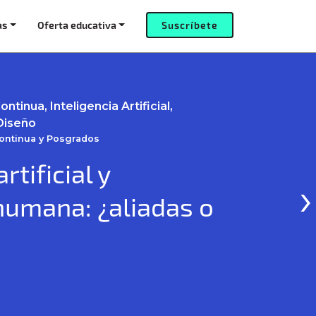
as
Oferta educativa
Suscríbete
tinua, Inteligencia Artificial,
Diseño
Continua y Posgrados
rtificial y
›
humana: ¿aliadas o