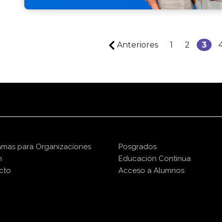
Anteriores
1
2
3
amas para Organizaciones
Posgrados
n
Educación Continua
cto
Acceso a Alumnos