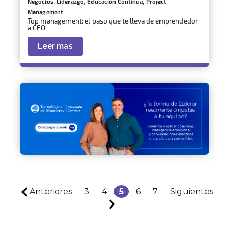
,
,
,
Negocios
Liderazgo
Educación Continua
Project
Management
Top management: el paso que te lleva de emprendedor
a CEO
Leer mas
Anteriores
3
4
5
6
7
Siguientes