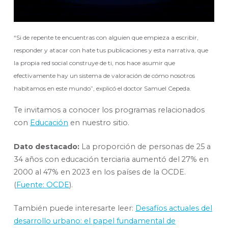
“Si de repente te encuentras con alguien que empieza a escribir,
responder y atacar con hate tus publicaciones y esta narrativa, que
la propia red social construye de ti, nos hace asumir que
efectivamente hay un sistema de valoración de cómo nosotros
habitamos en este mundo”, explicó el doctor Samuel Cepeda.
Te invitamos a conocer los programas relacionados
con
Educación
en nuestro sitio.
Dato destacado:
La proporción de personas de 25 a
34 años con educación terciaria aumentó del 27% en
2000 al 47% en 2023 en los países de la OCDE.
(
Fuente: OCDE
).
También puede interesarte leer:
Desafíos actuales del
desarrollo urbano: el papel fundamental de