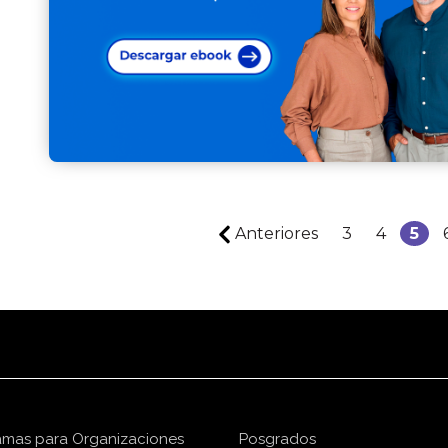
Anteriores
3
4
5
amas para Organizaciones
Posgrados