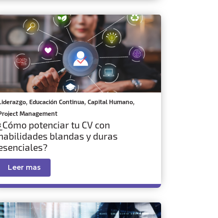
,
,
,
Liderazgo
Educación Continua
Capital Humano
Project Management
¿Cómo potenciar tu CV con
habilidades blandas y duras
esenciales?
Leer mas