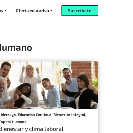
as
Oferta educativa
Suscríbete
 Humano
,
,
,
Liderazgo
Educación Continua
Bienestar Integral
Capital Humano
Bienestar y clima laboral