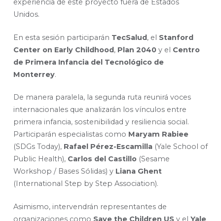
experiencia de este proyecto fuera de Estados
Unidos.
En esta sesión participarán
TecSalud
, el
Stanford
Center on Early Childhood
,
Plan 2040
y el
Centro
de Primera Infancia del Tecnológico de
Monterrey
.
De manera paralela, la segunda ruta reunirá voces
internacionales que analizarán los vínculos entre
primera infancia, sostenibilidad y resiliencia social.
Participarán especialistas como
Maryam Rabiee
(SDGs Today),
Rafael Pérez-Escamilla
(Yale School of
Public Health),
Carlos del Castillo
(Sesame
Workshop / Bases Sólidas) y
Liana Ghent
(International Step by Step Association).
Asimismo, intervendrán representantes de
organizaciones como
Save the Children US
y el
Yale