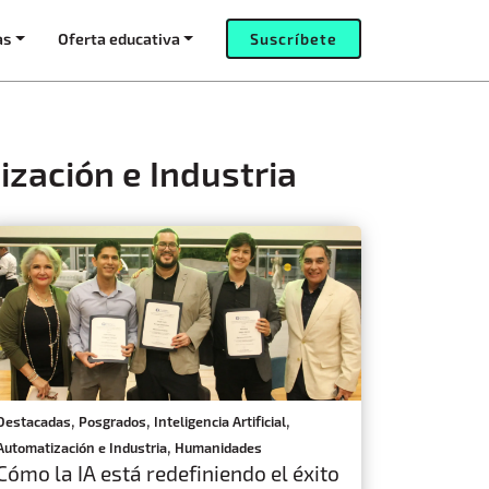
as
Oferta educativa
Suscríbete
zación e Industria
,
,
,
Destacadas
Posgrados
Inteligencia Artificial
,
Automatización e Industria
Humanidades
Cómo la IA está redefiniendo el éxito