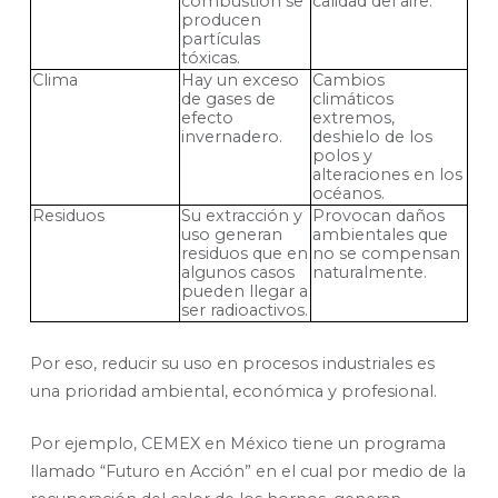
combustión se
calidad del aire.
producen
partículas
tóxicas.
Clima
Hay un exceso
Cambios
de gases de
climáticos
efecto
extremos,
invernadero.
deshielo de los
polos y
alteraciones en los
océanos.
Residuos
Su extracción y
Provocan daños
uso generan
ambientales que
residuos que en
no se compensan
algunos casos
naturalmente.
pueden llegar a
ser radioactivos.
Por eso, reducir su uso en procesos industriales es
una prioridad ambiental, económica y profesional.
Por ejemplo, CEMEX en México tiene un programa
llamado “Futuro en Acción” en el cual por medio de la