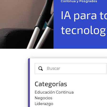
Continua y Posgrados
IA para 
tecnolog
Categorías
Educación Continua
Negocios
Liderazgo