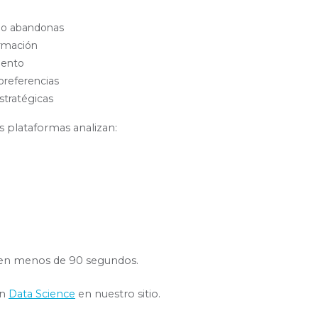
s o abandonas
ormación
iento
preferencias
stratégicas
s plataformas analizan:
er en menos de 90 segundos.
on
Data Science
en nuestro sitio.