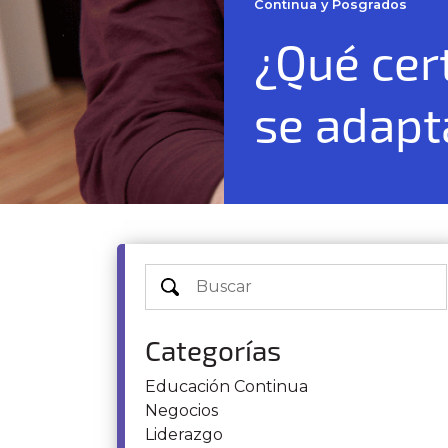
Continua y Posgrados
¿Qué cert
se adapt
Categorías
Educación Continua
Negocios
Liderazgo