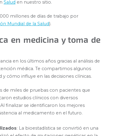
on
Salud
en nuestro sitio.
000 millones de días de trabajo por
ón Mundial de la Salud
).
ica en medicina y toma de
ncia en los últimos años gracias al análisis de
 atención médica. Te compartimos algunos
d y cómo influye en las decisiones clínicas.
vés de miles de pruebas con pacientes que
icaron estudios clínicos con diversos
 Al finalizar se identificaron los mejores
esistencia al medicamento en el futuro.
lizados
: La bioestadística se convirtió en una
alizó el efecto de mutaciones genéticas en la