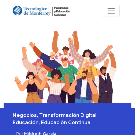
Negocios, Transformación Digital,
Educación, Educación Continua
Por
Mildreth García